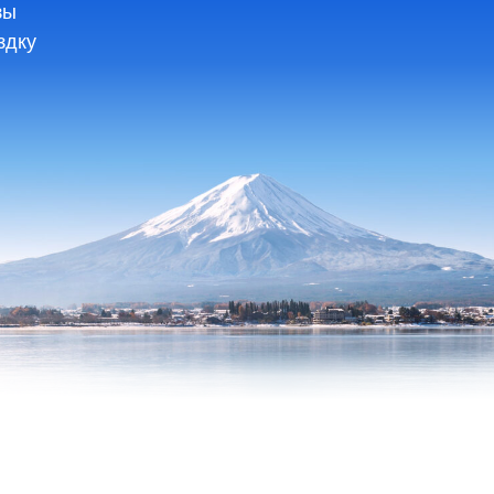
зы
здку