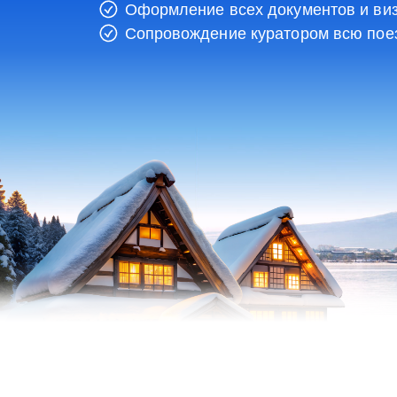
Оформление всех документов и ви
Сопровождение куратором всю пое