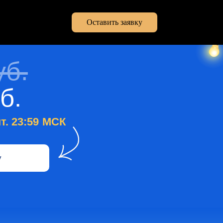
Оставить заявку
уб.
б.
т. 23:59 МСК
у