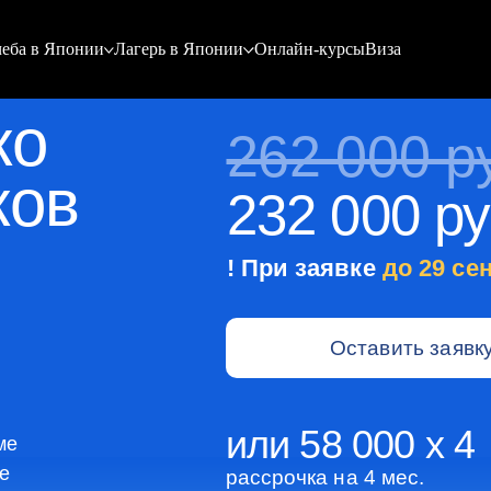
еба в Японии
Лагерь в Японии
Онлайн-курсы
Виза
ко
262 000 р
ков
232 000 ру
! При заявке
до 29 сен
Оставить заявк
или 58 000 x 4
ме
е
рассрочка на 4 мес.